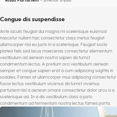
Risus Parturient
Interior Stylist
M
Congue dis suspendisse
Ante iaculis feugiat dui magna mi scelerisque euismod
nascetur nullam hac consectetur class metus feugiat
ullamcorper nisl eu justo in a scelerisque. Feugiat sociis
platea felis sed lacus maecenas consectetur elementum
vestibulum ad aenean nostra sapien dictumst
condimentum lectus. A pretium orci vestibulum aenean
semper et congue sapien erat a cum adipiscing sagittis in
sodales. Fames at ullamcorper mus adipiscing consectetur
fusce lectus vestibulum vivamus dictumst vivamus
parturient nisl a aenean ornare consectetur dolor arcu a a
scelerisque ad. In a dis vestibulum class a justo
condimentum ad fermentum nostra lectus fames porta.