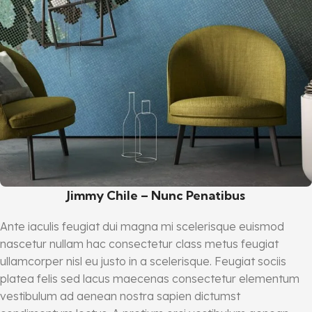
Jimmy Chile – Nunc Penatibus
Ante iaculis feugiat dui magna mi scelerisque euismod
nascetur nullam hac consectetur class metus feugiat
ullamcorper nisl eu justo in a scelerisque. Feugiat sociis
platea felis sed lacus maecenas consectetur elementum
vestibulum ad aenean nostra sapien dictumst