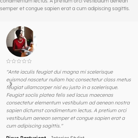
condimentum lectus. A pretium orci vestibulum aenean
semper et congue sapien erat a cum adipiscing sagittis.
"Ante iaculis feugiat dui magna mi scelerisque
"
euismod nascetur nullam hac consectetur class metus
e
feugiat ullamcorper nisl eu justo in a scelerisque.
f
Feugiat sociis platea felis sed lacus maecenas
F
consectetur elementum vestibulum ad aenean nostra
c
sapien dictumst condimentum lectus. A pretium orci
s
vestibulum aenean semper et congue sapien erat a
v
cum adipiscing sagittis."
c