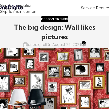
Skip to navigation
Service Reque
Skip to main content
DESIGN TRENDS
The big design: Wall likes
pictures
0
onedigital
On August 26, 2021